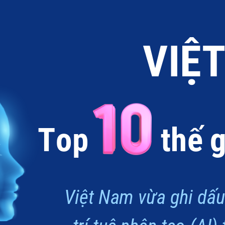
VIỆ
Top          thế 
Việt Nam vừa ghi dấu