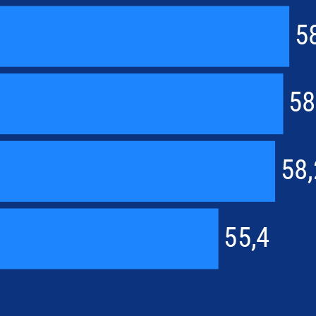
5
58
58,
55,4