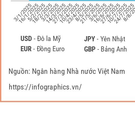
10/7/2025
16/1/2025
8/8/2
18/2/2025
14/3/2025
10/4/2025
8/5/2025
3/6/2025
27/6/2025
3/1/2025
24/7/202
5/2/2025
3/3/2025
27/3/2025
23/4/2025
21/5/2025
16/6/2025
USD 
- Đô la Mỹ
JPY 
- Yên Nhật
EUR 
- Đồng Euro
GBP 
- Bảng Anh
Nguồn: Ngân hàng Nhà nước Việt Nam
https://infographics.vn/