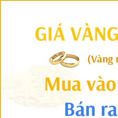
GIÁ VÀNG
(Vàng n
Mua vào:
  Bán r